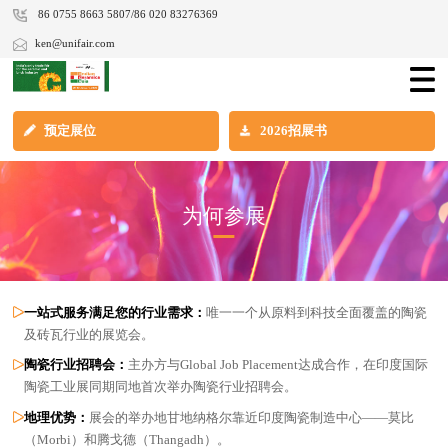
86 0755 8663 5807/86 020 83276369
ken@unifair.com
预定展位
2026招展书
为何参展
一站式服务满足您的行业需求：
唯一一个从原料到科技全面覆盖的陶瓷
及砖瓦行业的展览会。
陶瓷行业招聘会：
主办方与Global Job Placement达成合作，在印度国际
陶瓷工业展同期同地首次举办陶瓷行业招聘会。
地理优势：
展会的举办地甘地纳格尔靠近印度陶瓷制造中心——莫比
（Morbi）和腾戈德（Thangadh）。